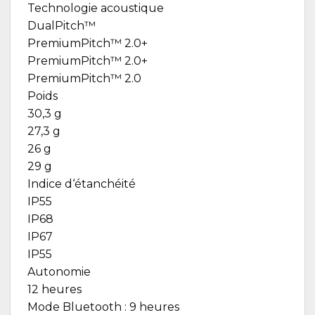
Technologie acoustique
DualPitch™
PremiumPitch™ 2.0+
PremiumPitch™ 2.0+
PremiumPitch™ 2.0
Poids
30,3 g
27,3 g
26 g
29 g
Indice d‘étanchéité
IP55
IP68
IP67
IP55
Autonomie
12 heures
Mode Bluetooth : 9 heures