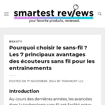
Skip
to
content
BEAUTY
Pourquoi choisir le sans-fil ?
Les 7 principaux avantages
des écouteurs sans fil pour les
entraînements
POSTED ON
17 NOVEMBER, 2024
BY
TERAMONT LLC
Introduction
Au cours des dernières années, les avancées
dans la technologie sans fil ont facilité notre