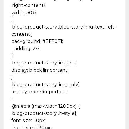
.right-content{
width: 50%;
}
.blog-product-story .blog-story-img-text .left-
content{
background: #EFF0F1;
padding: 2%;
}
.blog-product-story .img-pc{
display: block !important;
}
.blog-product-story .img-mb{
display: none !important;
}
@media (max-width:1200px) {
.blog-product-story .h-style{
font-size: 20px;
line-height: 30px;