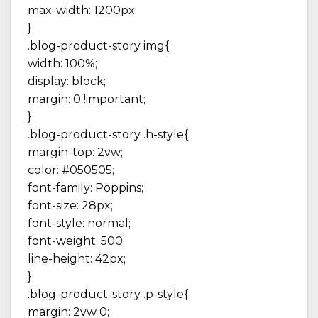
max-width: 1200px;
}
.blog-product-story img{
width: 100%;
display: block;
margin: 0 !important;
}
.blog-product-story .h-style{
margin-top: 2vw;
color: #050505;
font-family: Poppins;
font-size: 28px;
font-style: normal;
font-weight: 500;
line-height: 42px;
}
.blog-product-story .p-style{
margin: 2vw 0;