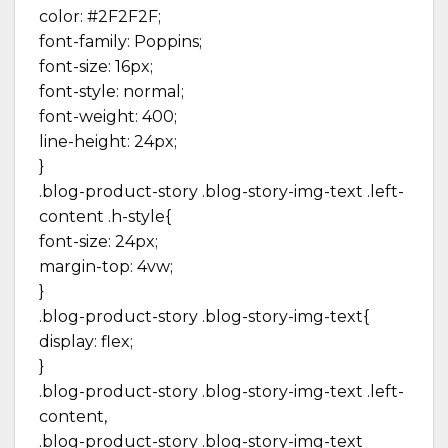
color: #2F2F2F;
font-family: Poppins;
font-size: 16px;
font-style: normal;
font-weight: 400;
line-height: 24px;
}
.blog-product-story .blog-story-img-text .left-
content .h-style{
font-size: 24px;
margin-top: 4vw;
}
.blog-product-story .blog-story-img-text{
display: flex;
}
.blog-product-story .blog-story-img-text .left-
content,
.blog-product-story .blog-story-img-text