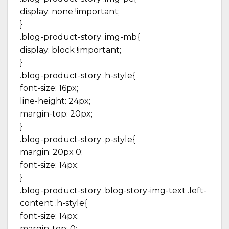
display: none !important;
}
.blog-product-story .img-mb{
display: block !important;
}
.blog-product-story .h-style{
font-size: 16px;
line-height: 24px;
margin-top: 20px;
}
.blog-product-story .p-style{
margin: 20px 0;
font-size: 14px;
}
.blog-product-story .blog-story-img-text .left-
content .h-style{
font-size: 14px;
margin-top: 0;