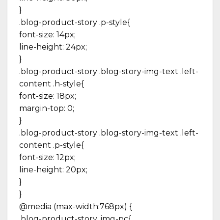
}
.blog-product-story .p-style{
font-size: 14px;
line-height: 24px;
}
.blog-product-story .blog-story-img-text .left-
content .h-style{
font-size: 18px;
margin-top: 0;
}
.blog-product-story .blog-story-img-text .left-
content .p-style{
font-size: 12px;
line-height: 20px;
}
}
@media (max-width:768px) {
.blog-product-story .img-pc{