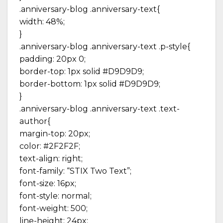
.anniversary-blog .anniversary-text{
width: 48%;
}
.anniversary-blog .anniversary-text .p-style{
padding: 20px 0;
border-top: 1px solid #D9D9D9;
border-bottom: 1px solid #D9D9D9;
}
.anniversary-blog .anniversary-text .text-
author{
margin-top: 20px;
color: #2F2F2F;
text-align: right;
font-family: “STIX Two Text”;
font-size: 16px;
font-style: normal;
font-weight: 500;
line-height: 24px;