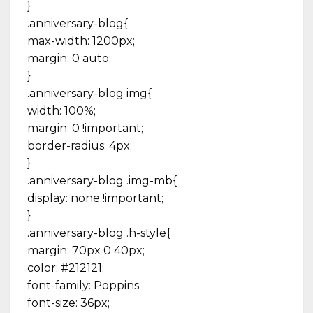
}
.anniversary-blog{
max-width: 1200px;
margin: 0 auto;
}
.anniversary-blog img{
width: 100%;
margin: 0 !important;
border-radius: 4px;
}
.anniversary-blog .img-mb{
display: none !important;
}
.anniversary-blog .h-style{
margin: 70px 0 40px;
color: #212121;
font-family: Poppins;
font-size: 36px;