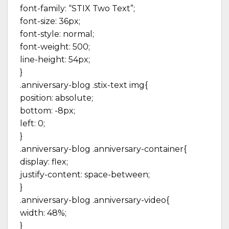
font-family: “STIX Two Text”;
font-size: 36px;
font-style: normal;
font-weight: 500;
line-height: 54px;
}
.anniversary-blog .stix-text img{
position: absolute;
bottom: -8px;
left: 0;
}
.anniversary-blog .anniversary-container{
display: flex;
justify-content: space-between;
}
.anniversary-blog .anniversary-video{
width: 48%;
}