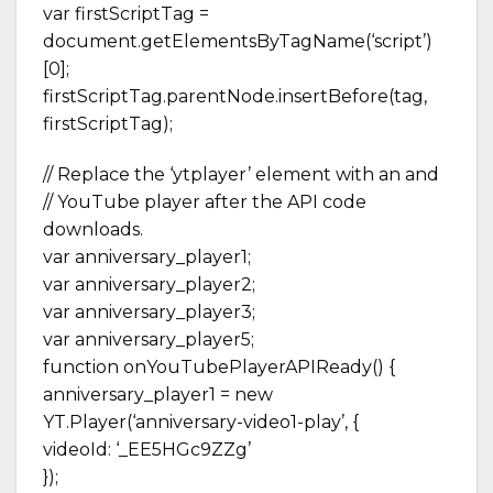
var firstScriptTag =
document.getElementsByTagName(‘script’)
[0];
firstScriptTag.parentNode.insertBefore(tag,
firstScriptTag);
// Replace the ‘ytplayer’ element with an and
// YouTube player after the API code
downloads.
var anniversary_player1;
var anniversary_player2;
var anniversary_player3;
var anniversary_player5;
function onYouTubePlayerAPIReady() {
anniversary_player1 = new
YT.Player(‘anniversary-video1-play’, {
videoId: ‘_EE5HGc9ZZg’
});