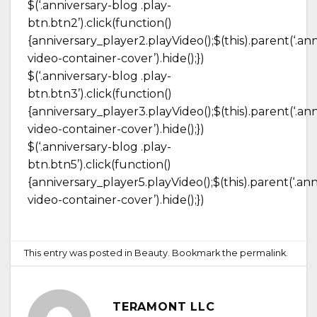
$(‘.anniversary-blog .play-
btn.btn2’).click(function()
{anniversary_player2.playVideo();$(this).parent(‘.an
video-container-cover’).hide();})
$(‘.anniversary-blog .play-
btn.btn3’).click(function()
{anniversary_player3.playVideo();$(this).parent(‘.an
video-container-cover’).hide();})
$(‘.anniversary-blog .play-
btn.btn5’).click(function()
{anniversary_player5.playVideo();$(this).parent(‘.ann
video-container-cover’).hide();})
This entry was posted in
Beauty
. Bookmark the
permalink
.
TERAMONT LLC