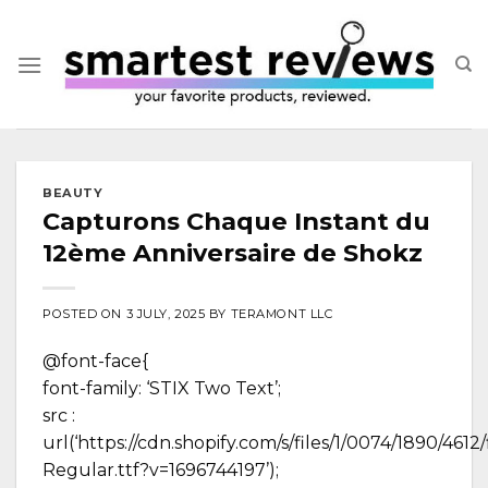
Skip
to
content
BEAUTY
Capturons Chaque Instant du
12ème Anniversaire de Shokz
POSTED ON
3 JULY, 2025
BY
TERAMONT LLC
@font-face{
font-family: ‘STIX Two Text’;
src :
url(‘https://cdn.shopify.com/s/files/1/0074/1890/461
Regular.ttf?v=1696744197’);