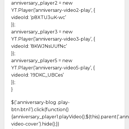
anniversary_player2 = new
YT.Player(‘anniversary-video2-play’, {
videoId: ‘p8XTU3uK-wc’
});
anniversary_player3 = new
YT.Player(‘anniversary-video3-play’, {
videoId: ‘8KWJNsUUfNc’
});
anniversary_player5 = new
YT.Player(‘anniversary-video5-play’, {
videoId: ‘I9DKC_UBCes’
});
}
$(‘.anniversary-blog .play-
btn.btn1’).click(function()
{anniversary_player1.playVideo();$(this).parent(‘.ann
video-cover’).hide();})